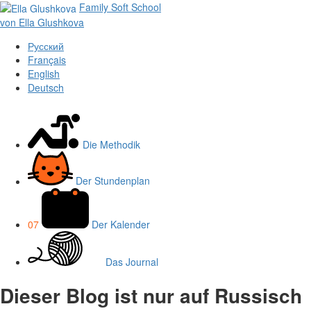
Family Soft School
von Ella Glu­shkova
Русский
Français
English
Deutsch
Die Methodik
Der Stundenplan
07
Der Kalender
Das Journal
Dieser Blog ist nur auf Russisch