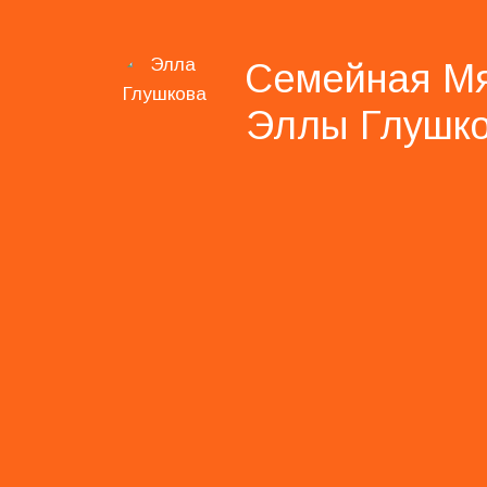
Семей­ная Мя
Эллы Глу­шк