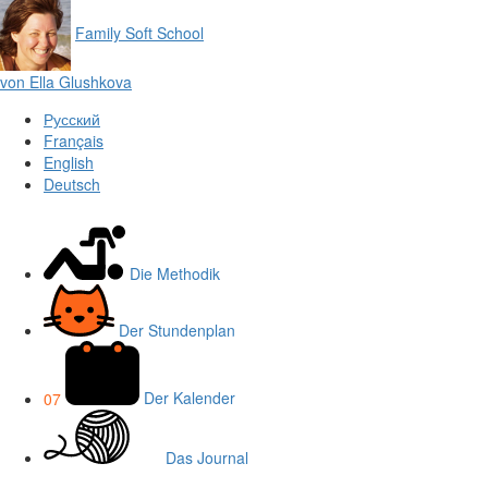
Family Soft School
von Ella Glu­shkova
Русский
Français
English
Deutsch
Die Methodik
Der Stundenplan
07
Der Kalender
Das Journal